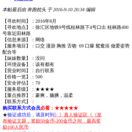
本帖最后由 奔跑枕头 于 2016-9-10 20:34 编辑
【寻欢时间】：2016年8月
【寻欢地点】：徐汇区地铁9号线桂林路下4号口出 桂林路400
号靠近田林路
【信息来源】：网络
【服务项目】：口交 漫游 胸推 舌吻 69 口爆 鸳鸯浴 做爱姿势
配合等
【妹妹数量】：没问
【环境设备】：该有都有
【营业时间】：自行联系
【价格一览】：500
【安全评估】：70
【服务星级】：★★★★
【重点推荐】：豪爽，腼腆，温柔
【联系方式】：
购买联系方式会员
必看：★★★★★
★
验证成功后，请及时到
》》真人验证区《《发
布验证主题，奖励50金币-200金币之间，最高奖
励100人民币