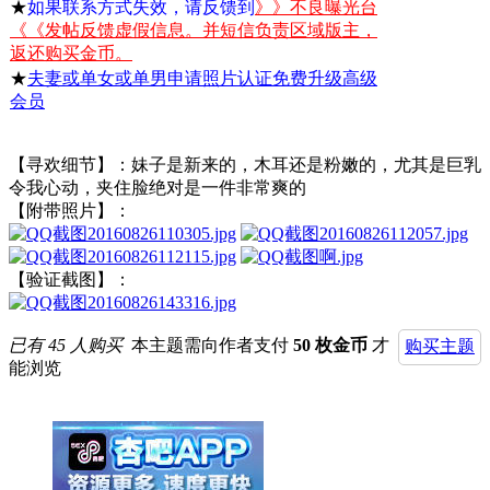
★
如果联系方式失效，请反馈到
》》不良曝光台
《《发帖反馈虚假信息。并短信负责区域版主，
返还购买金币。
★
夫妻或单女或单男申请照片认证免费升级高级
会员
【寻欢细节】：妹子是新来的，木耳还是粉嫩的，尤其是巨乳
令我心动，夹住脸绝对是一件非常爽的
【附带照片】：
【验证截图】：
已有 45 人购买
本主题需向作者支付
50 枚金币
才
购买主题
能浏览
举报广告即得积分奖励