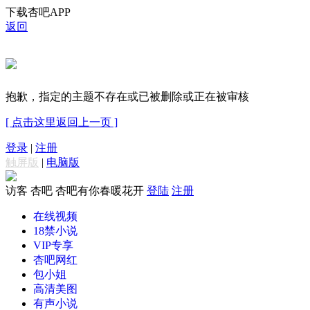
下载杏吧APP
返回
抱歉，指定的主题不存在或已被删除或正在被审核
[ 点击这里返回上一页 ]
登录
|
注册
触屏版
|
电脑版
访客
杏吧 杏吧有你春暖花开
登陆
注册
在线视频
18禁小说
VIP专享
杏吧网红
包小姐
高清美图
有声小说