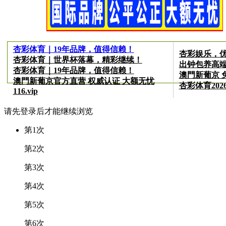
杏彩体育｜19年品牌，值得信赖！
杏彩娱乐，
杏彩体育｜世界杯落幕，精彩继续！
出钟包养高端
杏彩体育｜19年品牌，值得信赖！
澳門新葡京 免费
澳門新葡京官方直营 权威认证 大额无忧
杏彩体育20
116.vip
请先登录后才能继续浏览
第1次
第2次
第3次
第4次
第5次
第6次