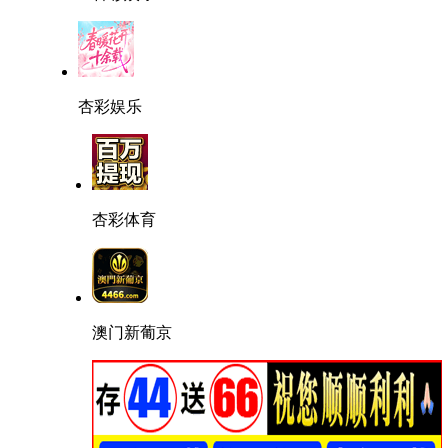
杏彩娱乐
杏彩体育
澳门新葡京