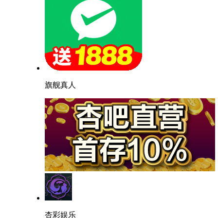
旗舰真人
杏彩娱乐