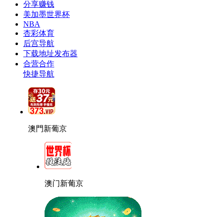
分享赚钱
美加墨世界杯
NBA
杏彩体育
后宫导航
下载地址发布器
合营合作
快捷导航
澳門新葡京
澳门新葡京