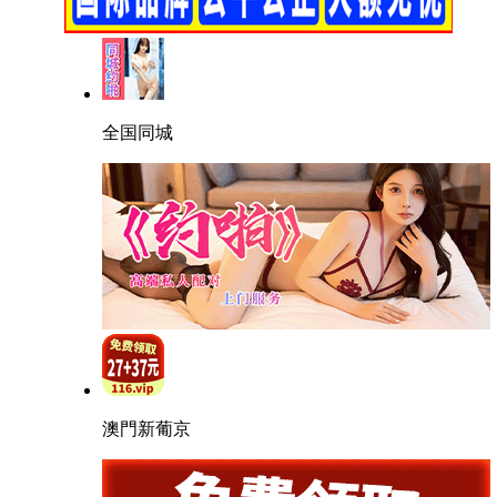
全国同城
澳門新葡京