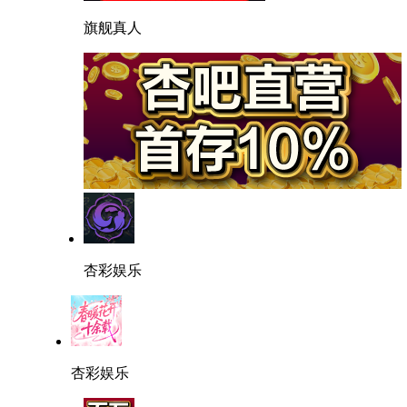
旗舰真人
杏彩娱乐
杏彩娱乐