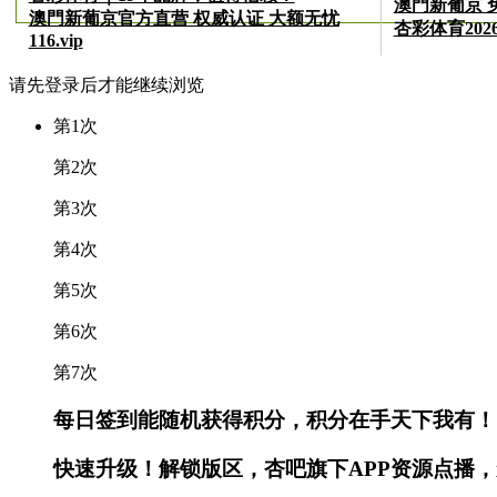
澳門新葡京 免费
澳門新葡京官方直营 权威认证 大额无忧
杏彩体育20
116.vip
请先登录后才能继续浏览
第1次
第2次
第3次
第4次
第5次
第6次
第7次
每日签到能随机获得
积分
，积分在手天下我有！
快速升级！解锁版区，杏吧旗下APP资源点播