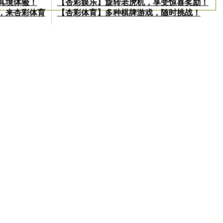
其境体验！
【杏彩娱乐】旋转老虎机，享受惊喜奖励！
，来杏彩体育
【杏彩体育】多种棋牌游戏，随时挑战！